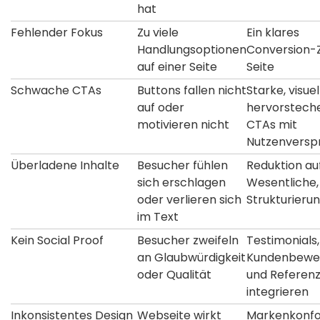
hat
Fehlender Fokus
Zu viele
Ein klares
Handlungsoptionen
Conversion-Z
auf einer Seite
Seite
Schwache CTAs
Buttons fallen nicht
Starke, visuel
auf oder
hervorstech
motivieren nicht
CTAs mit
Nutzenversp
Überladene Inhalte
Besucher fühlen
Reduktion au
sich erschlagen
Wesentliche,
oder verlieren sich
Strukturieru
im Text
Kein Social Proof
Besucher zweifeln
Testimonials,
an Glaubwürdigkeit
Kundenbewe
oder Qualität
und Referen
integrieren
Inkonsistentes Design
Webseite wirkt
Markenkonf