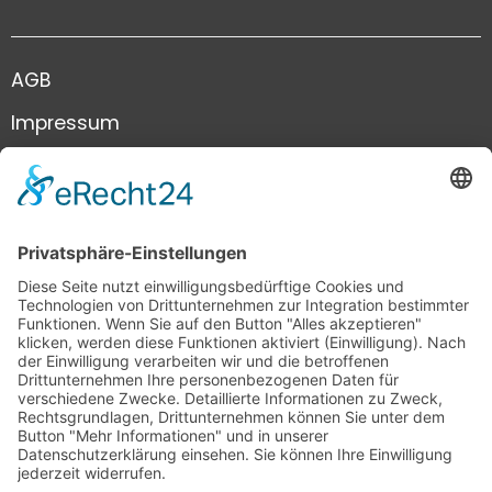
AGB
Impressum
Datenschutz
Kontakt
+41 41 444 81 81
info@infiniweb.swiss
infiniWEB GmbH
Neustadtstrasse 8a
6003 Luzern
Schweiz