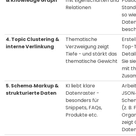
& Knowledge Graph
mit Eigenschaften und
Positi
Relationen
Stand
so wi
Daten
besch
4. Topic Clustering &
Thematische
Erstel
interne Verlinkung
Verzweigung zeigt
Top-
Tiefe - und stärkt das
Detail
thematische Gewicht
Sie si
mit t
Zusa
5. Schema‑Markup &
KI liebt klare
Arbeit
strukturierte Daten
Datenraster -
JSON‑
besonders für
Sche
Snippets, FAQs,
(z. B.
Produkte etc.
Organ
zeigt
Daten 