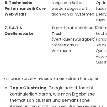
6. Technische
Langsame Seiten
Optim
Performance & Core
werden abgestraft,
Ladeze
Web Vitals
auch von KI-Systemen
Delay
Layout
7. E‑A‑T &
E
xpertise,
A
utorität und
Zitier
Quellenstärke
T
rust
hochw
(Vertrauenswürdigkeit)
Forsc
stärken das KI-
Sie z
Vertrauen
Quelle
Autor
Qualif
Ein paar kurze Hinweise zu einzelnen Prinzipien:
Topic Clustering
: Google selbst forscht
kontinuierlich daran, wie man Ergebnisse
thematisch clustert und semantische
Beziehungen nutzt, um sein Suchergebnis zu