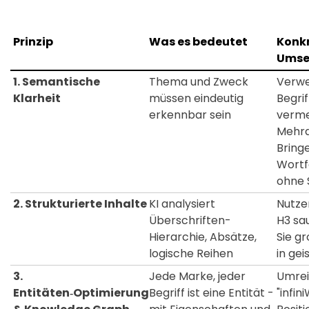
Prinzip
Was es bedeutet
Konk
Umse
1. Semantische
Thema und Zweck
Verwe
Klarheit
müssen eindeutig
Begrif
erkennbar sein
verme
Mehrd
Bring
Wortf
ohne 
2. Strukturierte Inhalte
KI analysiert
Nutze
Überschriften-
H3 sa
Hierarchie, Absätze,
Sie g
logische Reihen
in gei
3.
Jede Marke, jeder
Umreiß
Entitäten‑Optimierung
Begriff ist eine Entität -
"infin